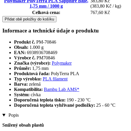
Polymaker PolyTerra PLA Sapphire Blue,
383,80 Kč
1,75 mm / 1000 g
(383,80 Kč / kg)
Celková cena:
767,60 Kč
Přidat obě položky do košíku
Informace a technické údaje o produktu
Produkt č.
PM-70846
Obsah:
1.000 g
EAN:
6938936708469
Výrobce č.
PM70846
Značka (výrobce):
Polymaker
Průměr:
1,75 mm
Produktová řada:
PolyTerra PLA
Typ výrobku:
PLA filament
Barva:
zelená
Kompatibilita:
Bambu Lab AMS*
Systém:
cívka
Doporučená teplota tisku:
190 - 230 °C
Doporučená teplota vyhřívané podložky:
25 - 60 °C
Popis
Snížený obsah plastů