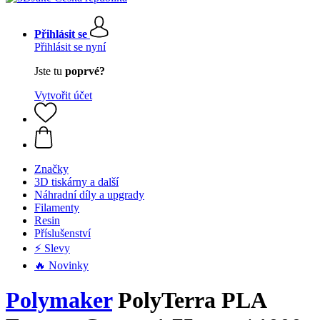
Přihlásit se
Přihlásit se nyní
Jste tu
poprvé?
Vytvořit účet
Značky
3D tiskárny a další
Náhradní díly a upgrady
Filamenty
Resin
Příslušenství
⚡ Slevy
🔥 Novinky
Polymaker
PolyTerra PLA