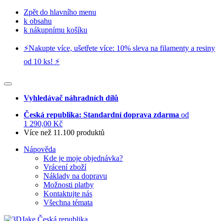
Zpět do hlavního menu
k obsahu
k nákupnímu košíku
⚡️Nakupte více, ušetřete více: 10% sleva na filamenty a resiny
od 10 ks! ⚡️
Vyhledávač náhradních dílů
Česká republika: Standardní doprava zdarma
od
1 290,00 Kč
Více než 11.100 produktů
Nápověda
Kde je moje objednávka?
Vrácení zboží
Náklady na dopravu
Možnosti platby
Kontaktujte nás
Všechna témata