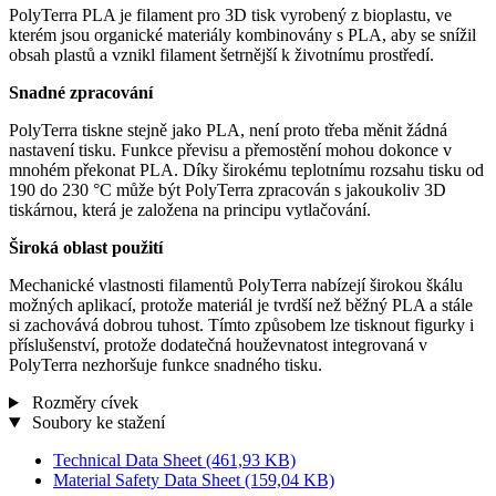
PolyTerra PLA je filament pro 3D tisk vyrobený z bioplastu, ve
kterém jsou organické materiály kombinovány s PLA, aby se snížil
obsah plastů a vznikl filament šetrnější k životnímu prostředí.
Snadné zpracování
PolyTerra tiskne stejně jako PLA, není proto třeba měnit žádná
nastavení tisku. Funkce převisu a přemostění mohou dokonce v
mnohém překonat PLA. Díky širokému teplotnímu rozsahu tisku od
190 do 230 °C může být PolyTerra zpracován s jakoukoliv 3D
tiskárnou, která je založena na principu vytlačování.
Široká oblast použití
Mechanické vlastnosti filamentů PolyTerra nabízejí širokou škálu
možných aplikací, protože materiál je tvrdší než běžný PLA a stále
si zachovává dobrou tuhost. Tímto způsobem lze tisknout figurky i
příslušenství, protože dodatečná houževnatost integrovaná v
PolyTerra nezhoršuje funkce snadného tisku.
Rozměry cívek
Soubory ke stažení
Technical Data Sheet
(461,93 KB)
Material Safety Data Sheet
(159,04 KB)