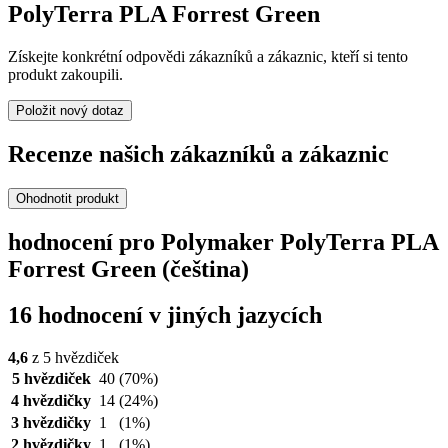
PolyTerra PLA Forrest Green
Získejte konkrétní odpovědi zákazníků a zákaznic, kteří si tento
produkt zakoupili.
Položit nový dotaz
Recenze našich zákazníků a zákaznic
Ohodnotit produkt
hodnocení pro Polymaker PolyTerra PLA
Forrest Green (čeština)
16 hodnocení v jiných jazycích
4,6
z 5 hvězdiček
5 hvězdiček
40
(70%)
4 hvězdičky
14
(24%)
3 hvězdičky
1
(1%)
2 hvězdičky
1
(1%)