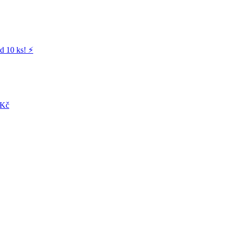
d 10 ks! ⚡️
 Kč