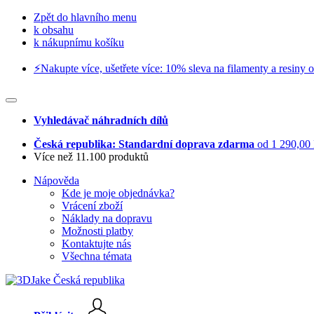
Zpět do hlavního menu
k obsahu
k nákupnímu košíku
⚡️Nakupte více, ušetřete více: 10% sleva na filamenty a resiny o
Vyhledávač náhradních dílů
Česká republika: Standardní doprava zdarma
od 1 290,00
Více než 11.100 produktů
Nápověda
Kde je moje objednávka?
Vrácení zboží
Náklady na dopravu
Možnosti platby
Kontaktujte nás
Všechna témata