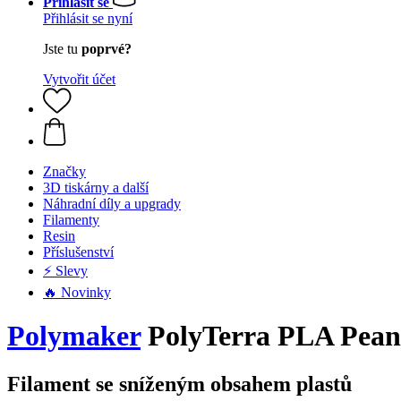
Přihlásit se
Přihlásit se nyní
Jste tu
poprvé?
Vytvořit účet
Značky
3D tiskárny a další
Náhradní díly a upgrady
Filamenty
Resin
Příslušenství
⚡ Slevy
🔥 Novinky
Polymaker
PolyTerra PLA Peanu
Filament se sníženým obsahem plastů