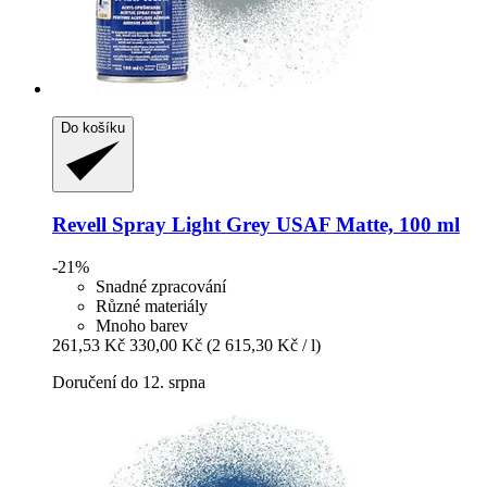
Do košíku
Revell
Spray Light Grey USAF Matte, 100 ml
-21%
Snadné zpracování
Různé materiály
Mnoho barev
261,53 Kč
330,00 Kč
(2 615,30 Kč / l)
Doručení do 12. srpna