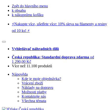
Zpět do hlavního menu
k obsahu
k nákupnímu košíku
⚡️Nakupte více, ušetřete více: 10% sleva na filamenty a resiny
od 10 ks! ⚡️
Vyhledávač náhradních dílů
Česká republika: Standardní doprava zdarma
od
1 290,00 Kč
Více než 11.100 produktů
Nápověda
Kde je moje objednávka?
Vrácení zboží
Náklady na dopravu
Možnosti platby
Kontaktujte nás
Všechna témata