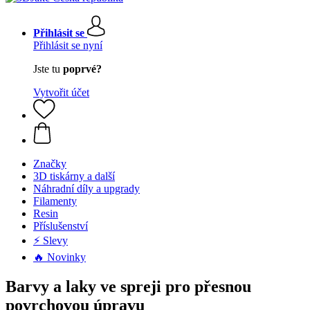
Přihlásit se
Přihlásit se nyní
Jste tu
poprvé?
Vytvořit účet
Značky
3D tiskárny a další
Náhradní díly a upgrady
Filamenty
Resin
Příslušenství
⚡ Slevy
🔥 Novinky
Barvy a laky ve spreji pro přesnou
povrchovou úpravu