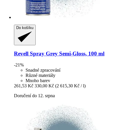
Do košíku
Revell
Spray Grey Semi-​Gloss, 100 ml
-21%
Snadné zpracování
Různé materiály
Mnoho barev
261,53 Kč
330,00 Kč
(2 615,30 Kč / l)
Doručení do 12. srpna