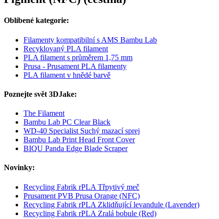
Oblíbené kategorie:
Filamenty kompatibilní s AMS Bambu Lab
Recyklovaný PLA filament
PLA filament s průměrem 1,75 mm
Prusa - Prusament PLA filamenty
PLA filament v hnědé barvě
Poznejte svět 3DJake:
The Filament
Bambu Lab PC Clear Black
WD-40 Specialist Suchý mazací sprej
Bambu Lab Print Head Front Cover
BIQU Panda Edge Blade Scraper
Novinky:
Recycling Fabrik rPLA Třpytivý meč
Prusament PVB Prusa Orange (NFC)
Recycling Fabrik rPLA Zklidňující levandule (Lavender)
Recycling Fabrik rPLA Zralá bobule (Red)