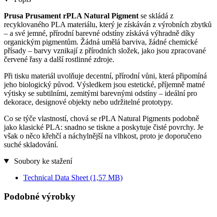
Prusa Prusament rPLA Natural Pigment
se skládá z
recyklovaného PLA materiálu, který je získáván z výrobních zbytků
– a své jemné, přírodní barevné odstíny získává výhradně díky
organickým pigmentům. Žádná umělá barviva, žádné chemické
přísady – barvy vznikají z přírodních složek, jako jsou zpracované
červené řasy a další rostlinné zdroje.
Při tisku materiál uvolňuje decentní, přírodní vůni, která připomíná
jeho biologický původ. Výsledkem jsou estetické, příjemně matné
výtisky se subtilními, zemitými barevnými odstíny – ideální pro
dekorace, designové objekty nebo udržitelné prototypy.
Co se týče vlastností, chová se rPLA Natural Pigments podobně
jako klasické PLA: snadno se tiskne a poskytuje čisté povrchy. Je
však o něco křehčí a náchylnější na vlhkost, proto je doporučeno
suché skladování.
Soubory ke stažení
Technical Data Sheet
(1,57 MB)
Podobné výrobky