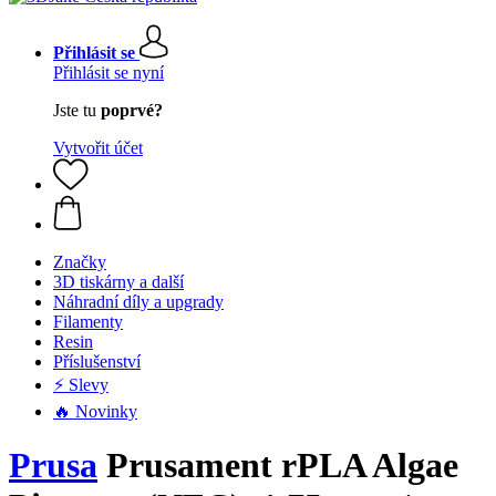
Přihlásit se
Přihlásit se nyní
Jste tu
poprvé?
Vytvořit účet
Značky
3D tiskárny a další
Náhradní díly a upgrady
Filamenty
Resin
Příslušenství
⚡ Slevy
🔥 Novinky
Prusa
Prusament rPLA Algae