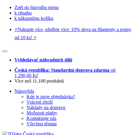
Zpět do hlavního menu
k obsahu
k nákupnímu košíku
⚡️Nakupte více, ušetřete více: 10% sleva na filamenty a resiny
od 10 ks! ⚡️
Vyhledávač náhradních dílů
Česká republika: Standardní doprava zdarma
od
1 290,00 Kč
Více než 11.100 produktů
Nápověda
Kde je moje objednávka?
Vrácení zboží
Náklady na dopravu
Možnosti platby
Kontaktujte nás
Všechna témata