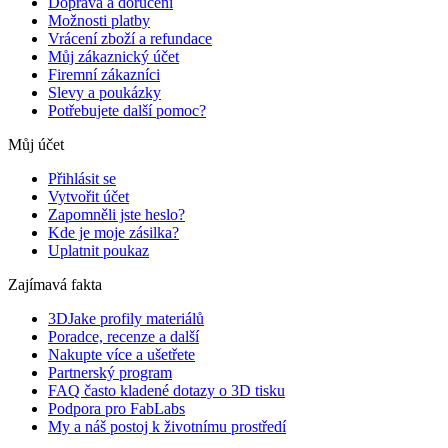
Doprava a doručení
Možnosti platby
Vrácení zboží a refundace
Můj zákaznický účet
Firemní zákazníci
Slevy a poukázky
Potřebujete další pomoc?
Můj účet
Přihlásit se
Vytvořit účet
Zapomněli jste heslo?
Kde je moje zásilka?
Uplatnit poukaz
Zajímavá fakta
3DJake profily materiálů
Poradce, recenze a další
Nakupte více a ušetřete
Partnerský program
FAQ často kladené dotazy o 3D tisku
Podpora pro FabLabs
My a náš postoj k životnímu prostředí