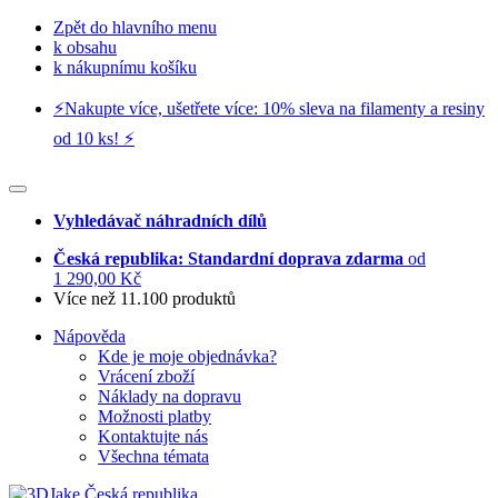
Zpět do hlavního menu
k obsahu
k nákupnímu košíku
⚡️Nakupte více, ušetřete více: 10% sleva na filamenty a resiny
od 10 ks! ⚡️
Vyhledávač náhradních dílů
Česká republika: Standardní doprava zdarma
od
1 290,00 Kč
Více než 11.100 produktů
Nápověda
Kde je moje objednávka?
Vrácení zboží
Náklady na dopravu
Možnosti platby
Kontaktujte nás
Všechna témata