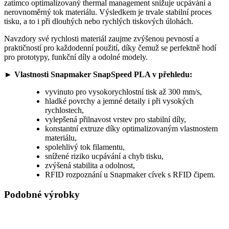
zatímco optimalizovaný thermal management snižuje ucpávání a
nerovnoměrný tok materiálu. Výsledkem je trvale stabilní proces
tisku, a to i při dlouhých nebo rychlých tiskových úlohách.
Navzdory své rychlosti materiál zaujme zvýšenou pevností a
praktičností pro každodenní použití, díky čemuž se perfektně hodí
pro prototypy, funkční díly a odolné modely.
► Vlastnosti Snapmaker SnapSpeed PLA v přehledu:
vyvinuto pro vysokorychlostní tisk až 300 mm/s,
hladké povrchy a jemné detaily i při vysokých
rychlostech,
vylepšená přilnavost vrstev pro stabilní díly,
konstantní extruze díky optimalizovaným vlastnostem
materiálu,
spolehlivý tok filamentu,
snížené riziko ucpávání a chyb tisku,
zvýšená stabilita a odolnost,
RFID rozpoznání u Snapmaker cívek s RFID čipem.
Podobné výrobky