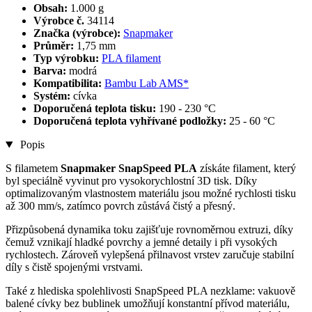
Obsah:
1.000 g
Výrobce č.
34114
Značka (výrobce):
Snapmaker
Průměr:
1,75 mm
Typ výrobku:
PLA filament
Barva:
modrá
Kompatibilita:
Bambu Lab AMS*
Systém:
cívka
Doporučená teplota tisku:
190 - 230 °C
Doporučená teplota vyhřívané podložky:
25 - 60 °C
Popis
S filametem
Snapmaker SnapSpeed PLA
získáte filament, který
byl speciálně vyvinut pro vysokorychlostní 3D tisk. Díky
optimalizovaným vlastnostem materiálu jsou možné rychlosti tisku
až 300 mm/s, zatímco povrch zůstává čistý a přesný.
Přizpůsobená dynamika toku zajišťuje rovnoměrnou extruzi, díky
čemuž vznikají hladké povrchy a jemné detaily i při vysokých
rychlostech. Zároveň vylepšená přilnavost vrstev zaručuje stabilní
díly s čistě spojenými vrstvami.
Také z hlediska spolehlivosti SnapSpeed PLA nezklame: vakuově
balené cívky bez bublinek umožňují konstantní přívod materiálu,