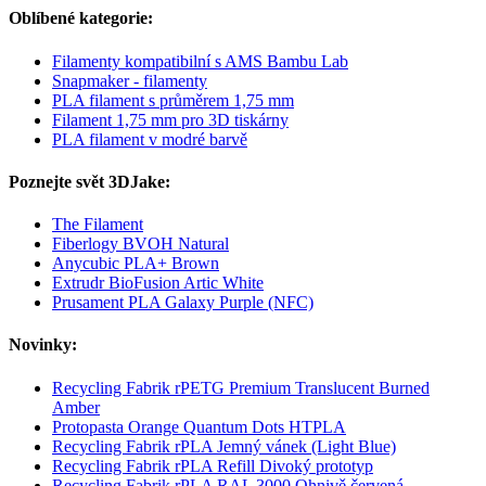
Oblíbené kategorie:
Filamenty kompatibilní s AMS Bambu Lab
Snapmaker - filamenty
PLA filament s průměrem 1,75 mm
Filament 1,75 mm pro 3D tiskárny
PLA filament v modré barvě
Poznejte svět 3DJake:
The Filament
Fiberlogy BVOH Natural
Anycubic PLA+ Brown
Extrudr BioFusion Artic White
Prusament PLA Galaxy Purple (NFC)
Novinky:
Recycling Fabrik rPETG Premium Translucent Burned
Amber
Protopasta Orange Quantum Dots HTPLA
Recycling Fabrik rPLA Jemný vánek (Light Blue)
Recycling Fabrik rPLA Refill Divoký prototyp
Recycling Fabrik rPLA RAL 3000 Ohnivě červená