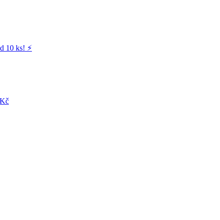
d 10 ks! ⚡️
 Kč