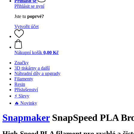
Přihlásit se
Přihlásit se nyní
Jste tu
poprvé?
Vytvořit účet
Nákupní košík
0,00 Kč
Značky
3D tiskárny a další
Náhradní díly a upgrady
Filamenty
Resin
Příslušenství
⚡ Slevy
🔥 Novinky
Snapmaker
SnapSpeed PLA Brow
High-Speed PLA filament pro rychlé a čist