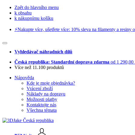
Zpět do hlavního menu
k obsahu
k nákupnímu košíku
⚡️Nakupte více, ušetřete více: 10% sleva na filamenty a resiny o
Vyhledávač náhradních dílů
Česká republika: Standardní doprava zdarma
od 1 290,00
Více než 11.100 produktů
Nápověda
Kde je moje objednávka?
Vrácení zboží
Náklady na dopravu
Možnosti platby
Kontaktujte nás
Všechna témata