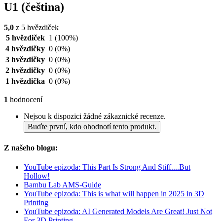
U1 (čeština)
5,0
z 5 hvězdiček
5 hvězdiček
1
(100%)
4 hvězdičky
0
(0%)
3 hvězdičky
0
(0%)
2 hvězdičky
0
(0%)
1 hvězdička
0
(0%)
1
hodnocení
Nejsou k dispozici žádné zákaznické recenze.
Buďte první, kdo ohodnotí tento produkt.
Z našeho blogu:
YouTube epizoda: This Part Is Strong And Stiff....But
Hollow!
Bambu Lab AMS-Guide
YouTube epizoda: This is what will happen in 2025 in 3D
Printing
YouTube epizoda: AI Generated Models Are Great! Just Not
For 3D Printing...