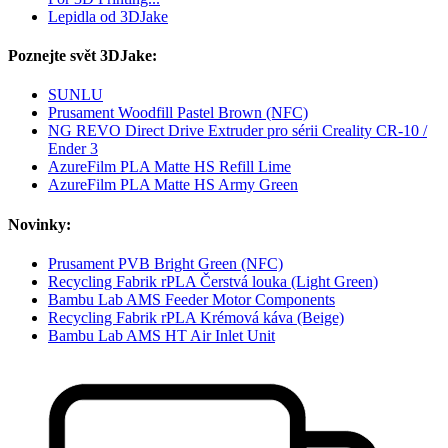
Lepidla od 3DJake
Poznejte svět 3DJake:
SUNLU
Prusament Woodfill Pastel Brown (NFC)
NG REVO Direct Drive Extruder pro sérii Creality CR-10 /
Ender 3
AzureFilm PLA Matte HS Refill Lime
AzureFilm PLA Matte HS Army Green
Novinky:
Prusament PVB Bright Green (NFC)
Recycling Fabrik rPLA Čerstvá louka (Light Green)
Bambu Lab AMS Feeder Motor Components
Recycling Fabrik rPLA Krémová káva (Beige)
Bambu Lab AMS HT Air Inlet Unit