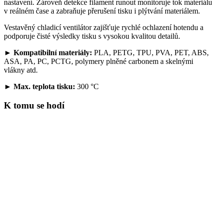
nastavení. Zároveň detekce filament runout monitoruje tok materiálu
v reálném čase a zabraňuje přerušení tisku i plýtvání materiálem.
Vestavěný chladicí ventilátor zajišťuje rychlé ochlazení hotendu a
podporuje čisté výsledky tisku s vysokou kvalitou detailů.
►
Kompatibilní materiály:
PLA, PETG, TPU, PVA, PET, ABS,
ASA, PA, PC, PCTG, polymery plněné carbonem a skelnými
vlákny atd.
►
Max. teplota tisku:
300 °C
K tomu se hodí