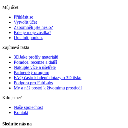
Můj účet
Přihlásit se
Vytvořit účet
Zapomněli jste heslo?
Kde je moje zásilka?
Uplatnit poukaz
Zajímavá fakta
3DJake profily materiálů
Poradce, recenze a další
Nakupte více a ušetřete
Partnerský program
FAQ často kladené dotazy o 3D tisku
Podpora pro FabLabs
My a náš postoj k životnímu prostředí
Kdo jsme?
Naše společnost
Kontakt
Sledujte nás na