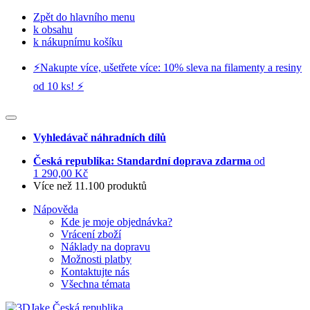
Zpět do hlavního menu
k obsahu
k nákupnímu košíku
⚡️Nakupte více, ušetřete více: 10% sleva na filamenty a resiny
od 10 ks! ⚡️
Vyhledávač náhradních dílů
Česká republika: Standardní doprava zdarma
od
1 290,00 Kč
Více než 11.100 produktů
Nápověda
Kde je moje objednávka?
Vrácení zboží
Náklady na dopravu
Možnosti platby
Kontaktujte nás
Všechna témata