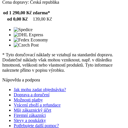
Cena dopravy: Česká republika
od 1 290,00 Kč
zdarma*
od 0,00 Kč
139,00 Kč
* Tyto doručovací náklady se vztahují na standardní dopravu.
Dodatečné náklady však mohou vzniknout, např. v důsledku
hmotnosti, velikosti nebo vlastností produktů. Tyto informace
naleznete přímo v popisu výrobku.
Nápověda a podpora
Jak mohu zadat objednávku?
Doprava a doručení
Možnosti platby
Vrácení zboží a refundace
Můj zákaznický účet
Firemní zákazníci
Slevy a poukázky
Potřebujete další pomoc?