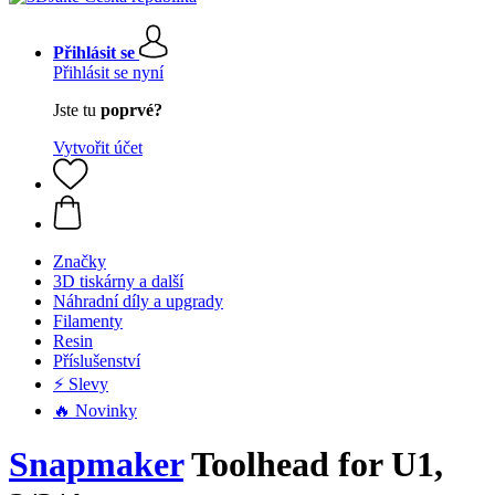
Přihlásit se
Přihlásit se nyní
Jste tu
poprvé?
Vytvořit účet
Značky
3D tiskárny a další
Náhradní díly a upgrady
Filamenty
Resin
Příslušenství
⚡ Slevy
🔥 Novinky
Snapmaker
Toolhead for U1,