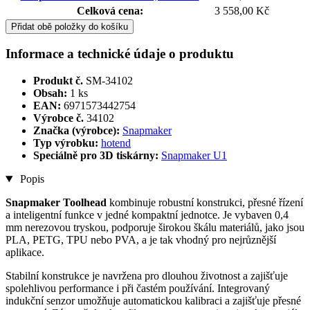
Celková cena:
3 558,00 Kč
Přidat obě položky do košíku
Informace a technické údaje o produktu
Produkt č.
SM-34102
Obsah:
1 ks
EAN:
6971573442754
Výrobce č.
34102
Značka (výrobce):
Snapmaker
Typ výrobku:
hotend
Speciálně pro 3D tiskárny:
Snapmaker U1
Popis
Snapmaker Toolhead
kombinuje robustní konstrukci, přesné řízení
a inteligentní funkce v jedné kompaktní jednotce. Je vybaven 0,4
mm nerezovou tryskou, podporuje širokou škálu materiálů, jako jsou
PLA, PETG, TPU nebo PVA, a je tak vhodný pro nejrůznější
aplikace.
Stabilní konstrukce je navržena pro dlouhou životnost a zajišťuje
spolehlivou performance i při častém používání. Integrovaný
indukční senzor umožňuje automatickou kalibraci a zajišťuje přesné