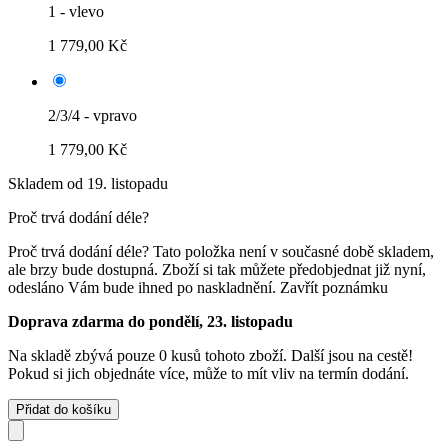
1 - vlevo
1 779,00 Kč
2/3/4 - vpravo
1 779,00 Kč
Skladem od 19. listopadu
Proč trvá dodání déle?
Proč trvá dodání déle?
Tato položka není v současné době skladem,
ale brzy bude dostupná. Zboží si tak můžete předobjednat již nyní,
odesláno Vám bude ihned po naskladnění.
Zavřít poznámku
Doprava zdarma do pondělí, 23. listopadu
Na skladě zbývá pouze 0 kusů tohoto zboží. Další jsou na cestě!
Pokud si jich objednáte více, může to mít vliv na termín dodání.
Přidat do košíku