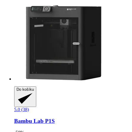
Do košíku
5.0 (38)
Bambu Lab
P1S