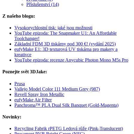
Příslušenství (14)
Z našeho blogu:
Vysokorychlostní tisk: jaké jsou možnosti
YouTube epizoda: The Snapmaker U1: An Affordable
Toolchanger!
Základní FDM 3D tiskárny pod 300 €! (vydání 2025)
eufyMake E1: 3D texturová UV tiskárna pro makery a
kreativce
YouTube epizoda: recenze Anycubic Photon Mono M5s Pro
Poznejte svět 3DJake:
Prusa
Vallejo Model Color 111 Medium Grey (987)
Revell Spray Iron Metallic
eufyMake Air Filter
Panchroma™ PLA Dual Silk Banquet (Gold-Magenta)
Novinky:
Recycling Fabrik rPETG Ledová růže (Pink-Translucent)
Prusament PVB Bright Green (NFC)