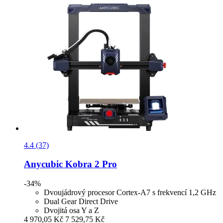
4.4 (37)
Anycubic
Kobra 2 Pro
-34%
Dvoujádrový procesor Cortex-A7 s frekvencí 1,2 GHz
Dual Gear Direct Drive
Dvojitá osa Y a Z
4 970,05 Kč
7 529,75 Kč