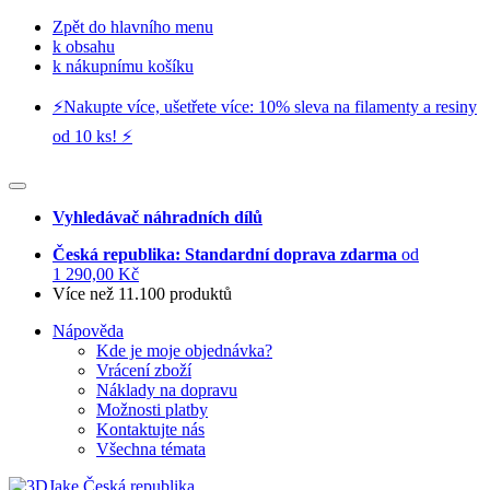
Zpět do hlavního menu
k obsahu
k nákupnímu košíku
⚡️Nakupte více, ušetřete více: 10% sleva na filamenty a resiny
od 10 ks! ⚡️
Vyhledávač náhradních dílů
Česká republika: Standardní doprava zdarma
od
1 290,00 Kč
Více než 11.100 produktů
Nápověda
Kde je moje objednávka?
Vrácení zboží
Náklady na dopravu
Možnosti platby
Kontaktujte nás
Všechna témata