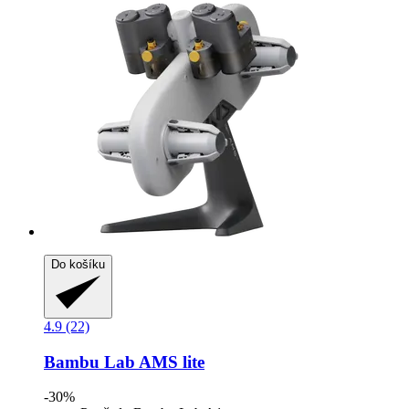
Do košíku
4.9 (22)
Bambu Lab
AMS lite
-30%