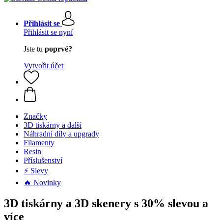
Přihlásit se
Přihlásit se nyní
Jste tu
poprvé?
Vytvořit účet
Značky
3D tiskárny a další
Náhradní díly a upgrady
Filamenty
Resin
Příslušenství
⚡ Slevy
🔥 Novinky
3D tiskárny a 3D skenery s 30% slevou a
více