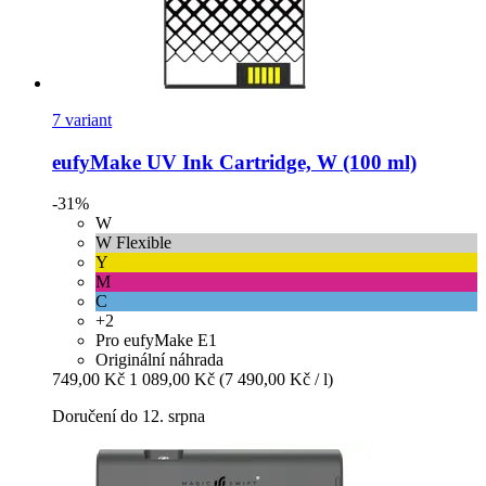
7 variant
eufyMake
UV Ink Cartridge, W (100 ml)
-31%
W
W Flexible
Y
M
C
+2
Pro eufyMake E1
Originální náhrada
749,00 Kč
1 089,00 Kč
(7 490,00 Kč / l)
Doručení do 12. srpna