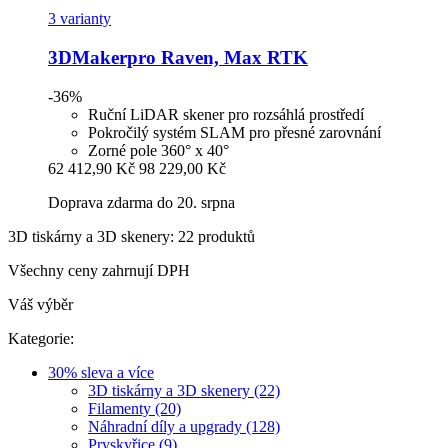
3 varianty
3DMakerpro
Raven, Max RTK
-36%
Ruční LiDAR skener pro rozsáhlá prostředí
Pokročilý systém SLAM pro přesné zarovnání
Zorné pole 360° x 40°
62 412,90 Kč
98 229,00 Kč
Doprava zdarma do 20. srpna
3D tiskárny a 3D skenery: 22 produktů
Všechny ceny zahrnují DPH
Váš výběr
Kategorie:
30% sleva a více
3D tiskárny a 3D skenery (22)
Filamenty (20)
Náhradní díly a upgrady (128)
Pryskyřice (9)