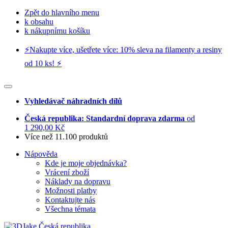
Zpět do hlavního menu
k obsahu
k nákupnímu košíku
⚡️Nakupte více, ušetřete více: 10% sleva na filamenty a resiny
od 10 ks! ⚡️
Vyhledávač náhradních dílů
Česká republika: Standardní doprava zdarma
od
1 290,00 Kč
Více než 11.100 produktů
Nápověda
Kde je moje objednávka?
Vrácení zboží
Náklady na dopravu
Možnosti platby
Kontaktujte nás
Všechna témata