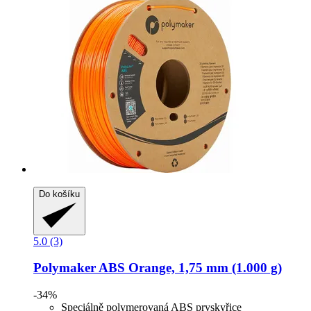
Do košíku
5.0 (3)
Polymaker
ABS Orange, 1,75 mm (1.000 g)
-34%
Speciálně polymerovaná ABS pryskyřice