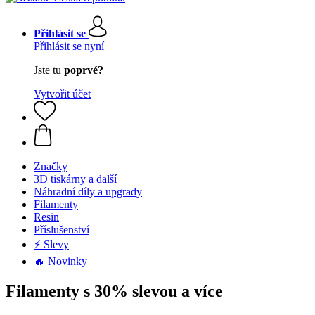
Přihlásit se
Přihlásit se nyní
Jste tu
poprvé?
Vytvořit účet
Značky
3D tiskárny a další
Náhradní díly a upgrady
Filamenty
Resin
Příslušenství
⚡ Slevy
🔥 Novinky
Filamenty s 30% slevou a více