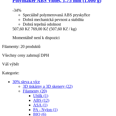
Polymaker
ABS Violet, 1,75 mm (1.000 g)
-34%
Speciálně polymerovaná ABS pryskyřice
Dobrá mechanická pevnost a stabilita
Dobrá tepelná odolnost
507,60 Kč
769,00 Kč
(507,60 Kč / kg)
Momentálně není k dispozici
Filamenty: 20 produktů
Všechny ceny zahrnují DPH
Váš výběr
Kategorie:
30% sleva a více
3D tiskárny a 3D skenery (22)
Filamenty (20)
Uhlík (1)
ABS (12)
ASA (1)
PA - Nylon (1)
BIO (6)