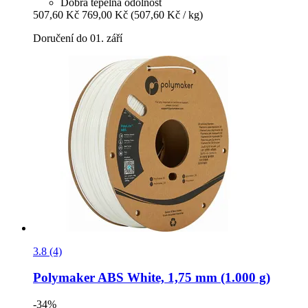
Dobrá tepelná odolnost
507,60 Kč
769,00 Kč
(507,60 Kč / kg)
Doručení do 01. září
3.8 (4)
Polymaker
ABS White, 1,75 mm (1.000 g)
-34%