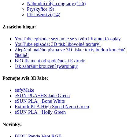
Náhradní díly a upgrady (126)
Pryskyřice (9)
Příslušenství (14)
Z našeho blogu:
YouTube epizoda: seznamte se s tvůrci Kamui Cosplay
YouTube epizoda: 3D tisk libovolné textury!
Zlepšení malého písma ve 3D tisku: texty budou konečně
čitelné!
BIO filament od společnosti Extrudr
Jak zabránit kroucení (warpingu)
Poznejte svět 3DJake:
eufyMake
eSUN PLA+HS Jade Green
eSUN PLA+ Bone White
Extrudr PLA High Speed Neon Green
eSUN PLA+ Holly Green
Novinky:
BIQU Panda Vent RGB