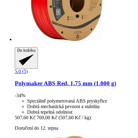
Do košíku
5.0 (5)
Polymaker
ABS Red, 1,75 mm (1.000 g)
-34%
Speciálně polymerovaná ABS pryskyřice
Dobrá mechanická pevnost a stabilita
Dobrá tepelná odolnost
507,60 Kč
769,00 Kč
(507,60 Kč / kg)
Doručení do 12. srpna