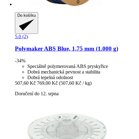
Do košíku
5.0 (2)
Polymaker
ABS Blue, 1,75 mm (1.000 g)
-34%
Speciálně polymerovaná ABS pryskyřice
Dobrá mechanická pevnost a stabilita
Dobrá tepelná odolnost
507,60 Kč
769,00 Kč
(507,60 Kč / kg)
Doručení do 12. srpna