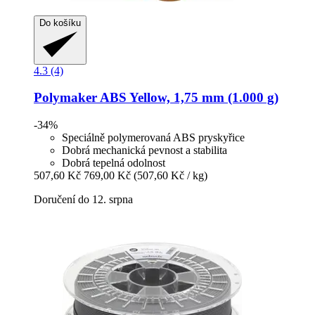
Do košíku
4.3 (4)
Polymaker
ABS Yellow, 1,75 mm (1.000 g)
-34%
Speciálně polymerovaná ABS pryskyřice
Dobrá mechanická pevnost a stabilita
Dobrá tepelná odolnost
507,60 Kč
769,00 Kč
(507,60 Kč / kg)
Doručení do 12. srpna