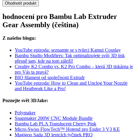
Ohodnotit produkt
hodnocení pro Bambu Lab Extruder
Gear Assembly (čeština)
Z našeho blogu:
YouTube epizoda: seznamte se s tvůrci Kamui Cosplay
Bambu Studio Modifiers: Tak optimalizujete svůj 3D tisk
přesně tam, kde na tom záleží!
Creality K2 Combo vs. K2 Pro Combo – která 3D tiskárna je
pro Vás ta pravá?
BIO filament od společnosti Extrudr
YouTube epizoda: How to Clean and Unclog Your Nozzle
and Heatbreak Like a Pro!
Poznejte svět 3DJake:
Polymaker
Snapmaker 200W CNC Module Bundle
Bambu Lab PLA Translucent Cherry Pink
Micro-Swiss FlowTech™ Hotend pro Ender 3 V3 KE
Magigoo Sada 3D lepicích tyčinek PRO