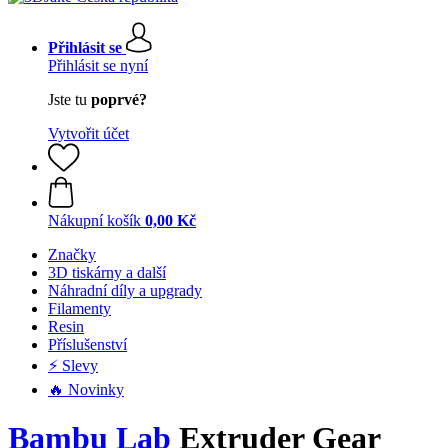
Přihlásit se
Přihlásit se nyní
Jste tu
poprvé?
Vytvořit účet
Nákupní košík
0,00 Kč
Značky
3D tiskárny a další
Náhradní díly a upgrady
Filamenty
Resin
Příslušenství
⚡ Slevy
🔥 Novinky
Bambu Lab
Extruder Gear