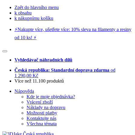
Zpět do hlavního menu
k obsahu
k nákupnímu košíku
⚡️Nakupte více, ušetřete více: 10% sleva na filamenty a resiny
od 10 ks! ⚡️
Vyhledávač náhradních dílů
Česká republika: Standardní doprava zdarma
od
1 290,00 Kč
Více než 11.100 produktů
Nápověda
Kde je moje objednávka?
Vrácení zboží
Náklady na dopravu
Možnosti platby
Kontaktujte nás
Všechna témata