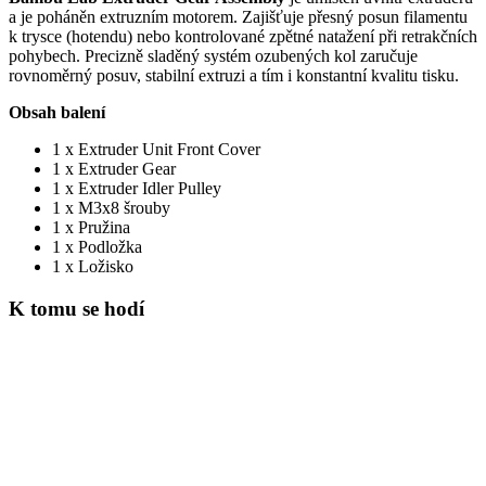
a je poháněn extruzním motorem. Zajišťuje přesný posun filamentu
k trysce (hotendu) nebo kontrolované zpětné natažení při retrakčních
pohybech. Precizně sladěný systém ozubených kol zaručuje
rovnoměrný posuv, stabilní extruzi a tím i konstantní kvalitu tisku.
Obsah balení
1 x Extruder Unit Front Cover
1 x Extruder Gear
1 x Extruder Idler Pulley
1 x M3x8 šrouby
1 x Pružina
1 x Podložka
1 x Ložisko
K tomu se hodí