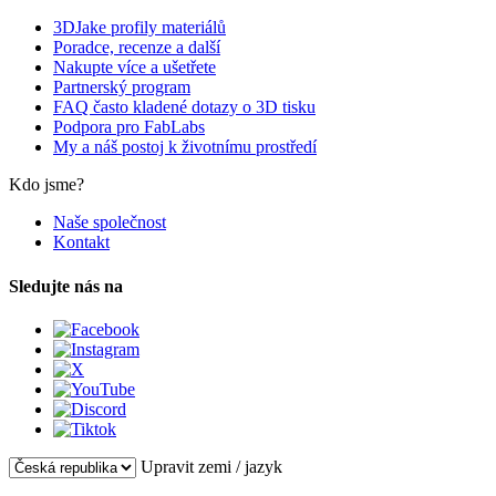
3DJake profily materiálů
Poradce, recenze a další
Nakupte více a ušetřete
Partnerský program
FAQ často kladené dotazy o 3D tisku
Podpora pro FabLabs
My a náš postoj k životnímu prostředí
Kdo jsme?
Naše společnost
Kontakt
Sledujte nás na
Upravit zemi / jazyk