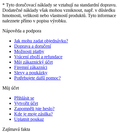
* Tyto doručovací náklady se vztahují na standardní dopravu.
Dodatečné náklady však mohou vzniknout, např. v důsledku
hmotnosti, velikosti nebo vlastností produktů. Tyto informace
naleznete přímo v popisu výrobku.
Nápověda a podpora
Jak mohu zadat objednávku?
Doprava a doručení
Možnosti platby
Vrácení zboží a refundace
Můj zákaznický účet
Firemní zákazníci
Slevy a poukázky
Potřebujete další pomoc?
Můj účet
Přihlásit se
Vytvořit účet
Zapomněli jste heslo?
Kde je moje zásilka?
Uplatnit poukaz
Zajímavá fakta