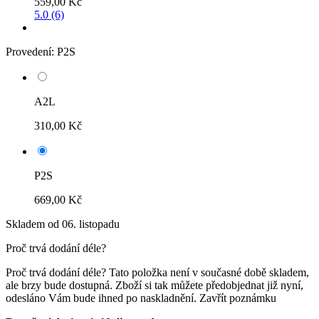
559,00 Kč
5.0 (6)
Provedení:
P2S
A2L
310,00 Kč
P2S
669,00 Kč
Skladem od 06. listopadu
Proč trvá dodání déle?
Proč trvá dodání déle?
Tato položka není v současné době skladem,
ale brzy bude dostupná. Zboží si tak můžete předobjednat již nyní,
odesláno Vám bude ihned po naskladnění.
Zavřít poznámku