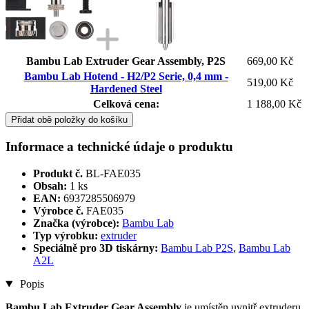
Bambu Lab Extruder Gear Assembly, P2S
669,00 Kč
Bambu Lab Hotend - H2/P2 Serie, 0,4 mm -
519,00 Kč
Hardened Steel
Celková cena:
1 188,00 Kč
Přidat obě položky do košíku
Informace a technické údaje o produktu
Produkt č.
BL-FAE035
Obsah:
1 ks
EAN:
6937285506979
Výrobce č.
FAE035
Značka (výrobce):
Bambu Lab
Typ výrobku:
extruder
Speciálně pro 3D tiskárny:
Bambu Lab P2S
,
Bambu Lab
A2L
Popis
Bambu Lab Extruder Gear Assembly
je umístěn uvnitř extruderu