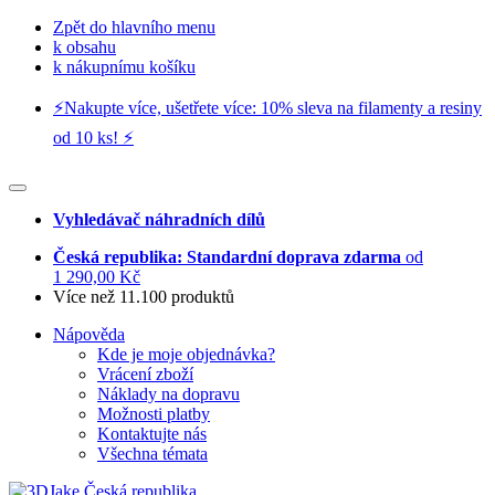
Zpět do hlavního menu
k obsahu
k nákupnímu košíku
⚡️Nakupte více, ušetřete více: 10% sleva na filamenty a resiny
od 10 ks! ⚡️
Vyhledávač náhradních dílů
Česká republika: Standardní doprava zdarma
od
1 290,00 Kč
Více než 11.100 produktů
Nápověda
Kde je moje objednávka?
Vrácení zboží
Náklady na dopravu
Možnosti platby
Kontaktujte nás
Všechna témata