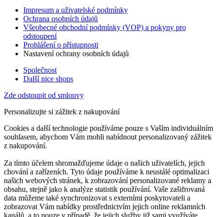
Impresum a uživatelské podmínky
Ochrana osobních údajů
Všeobecné obchodní podmínky (VOP) a pokyny pro
odstoupení
Prohlášení o přístupnosti
Nastavení ochrany osobních údajů
Společnost
Další nice shops
Zde odstoupit od smlouvy
Personalizujte si zážitek z nakupování
Cookies a další technologie používáme pouze s Vaším individuálním
souhlasem, abychom Vám mohli nabídnout personalizovaný zážitek
z nakupování.
Za tímto účelem shromažďujeme údaje o našich uživatelích, jejich
chování a zařízeních. Tyto údaje používáme k neustálé optimalizaci
našich webových stránek, k zobrazování personalizované reklamy a
obsahu, stejně jako k analýze statistik používání. Vaše zašifrovaná
data můžeme také synchronizovat s externími poskytovateli a
zobrazovat Vám nabídky prostřednictvím jejich online reklamních
kanálů, a to pouze v případě, že jejich služby již sami využíváte.