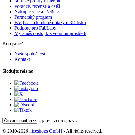
3DJake profily materiálů
Poradce, recenze a další
Nakupte více a ušetřete
Partnerský program
FAQ často kladené dotazy o 3D tisku
Podpora pro FabLabs
My a náš postoj k životnímu prostředí
Kdo jsme?
Naše společnost
Kontakt
Sledujte nás na
Upravit zemi / jazyk
© 2010-2026
niceshops GmbH
- All rights reserved.