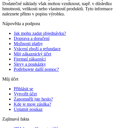
Dodatečné náklady však mohou vzniknout, např. v důsledku
hmotnosti, velikosti nebo vlastností produktů. Tyto informace
naleznete přímo v popisu výrobku.
Nápověda a podpora
Jak mohu zadat objednávku?
Doprava a doručení
Možnosti platby
Vrácení zboží a refundace
Můj zákaznický účet
Firemní zákazníci
Slevy a poukázky
Potřebujete další pomoc?
Můj účet
Přihlásit se
Vytvořit účet
Zapomněli jste heslo?
Kde je moje zásilka?
Uplatnit poukaz
Zajímavá fakta