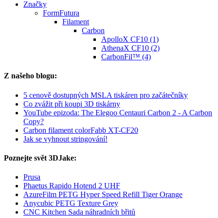
Značky
FormFutura
Filament
Carbon
ApolloX CF10 (1)
AthenaX CF10 (2)
CarbonFil™ (4)
Z našeho blogu:
5 cenově dostupných MSLA tiskáren pro začátečníky
Co zvážit při koupi 3D tiskárny
YouTube epizoda: The Elegoo Centauri Carbon 2 - A Carbon
Copy?
Carbon filament colorFabb XT-CF20
Jak se vyhnout stringování!
Poznejte svět 3DJake:
Prusa
Phaetus Rapido Hotend 2 UHF
AzureFilm PETG Hyper Speed Refill Tiger Orange
Anycubic PETG Texture Grey
CNC Kitchen Sada náhradních břitů