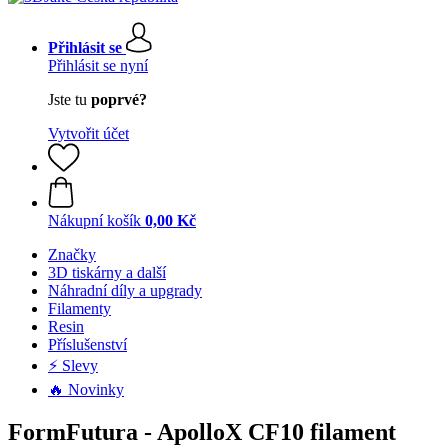
Přihlásit se
Přihlásit se nyní
Jste tu
poprvé?
Vytvořit účet
Nákupní košík
0,00 Kč
Značky
3D tiskárny a další
Náhradní díly a upgrady
Filamenty
Resin
Příslušenství
⚡ Slevy
🔥 Novinky
FormFutura - ApolloX CF10 filament