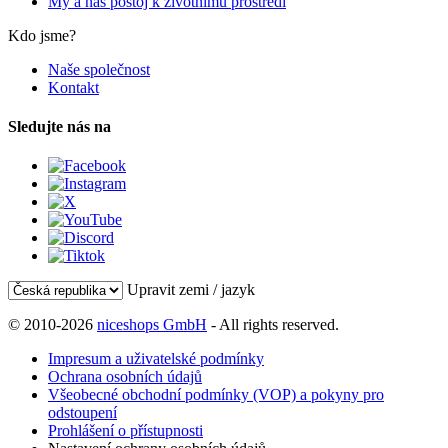
My a náš postoj k životnímu prostředí
Kdo jsme?
Naše společnost
Kontakt
Sledujte nás na
Upravit zemi / jazyk
© 2010-2026
niceshops GmbH
- All rights reserved.
Impresum a uživatelské podmínky
Ochrana osobních údajů
Všeobecné obchodní podmínky (VOP) a pokyny pro
odstoupení
Prohlášení o přístupnosti