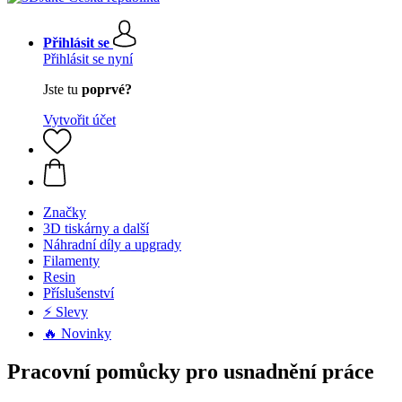
Přihlásit se
Přihlásit se nyní
Jste tu
poprvé?
Vytvořit účet
Značky
3D tiskárny a další
Náhradní díly a upgrady
Filamenty
Resin
Příslušenství
⚡ Slevy
🔥 Novinky
Pracovní pomůcky pro usnadnění práce