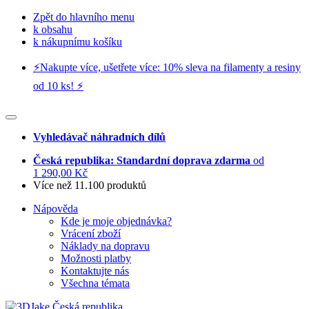
Zpět do hlavního menu
k obsahu
k nákupnímu košíku
⚡️Nakupte více, ušetřete více: 10% sleva na filamenty a resiny
od 10 ks! ⚡️
Vyhledávač náhradních dílů
Česká republika: Standardní doprava zdarma
od
1 290,00 Kč
Více než 11.100 produktů
Nápověda
Kde je moje objednávka?
Vrácení zboží
Náklady na dopravu
Možnosti platby
Kontaktujte nás
Všechna témata