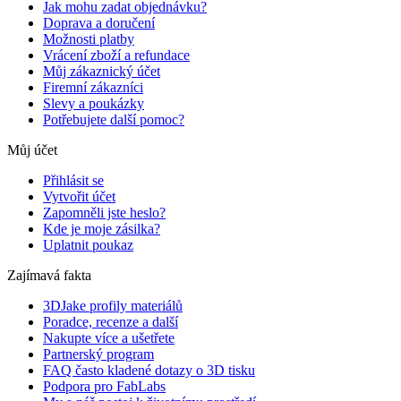
Jak mohu zadat objednávku?
Doprava a doručení
Možnosti platby
Vrácení zboží a refundace
Můj zákaznický účet
Firemní zákazníci
Slevy a poukázky
Potřebujete další pomoc?
Můj účet
Přihlásit se
Vytvořit účet
Zapomněli jste heslo?
Kde je moje zásilka?
Uplatnit poukaz
Zajímavá fakta
3DJake profily materiálů
Poradce, recenze a další
Nakupte více a ušetřete
Partnerský program
FAQ často kladené dotazy o 3D tisku
Podpora pro FabLabs