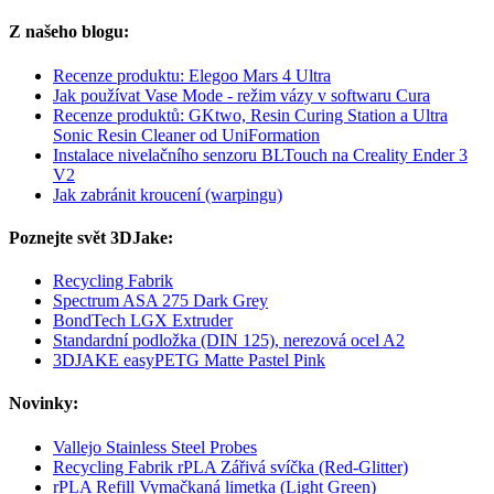
Z našeho blogu:
Recenze produktu: Elegoo Mars 4 Ultra
Jak používat Vase Mode - režim vázy v softwaru Cura
Recenze produktů: GKtwo, Resin Curing Station a Ultra
Sonic Resin Cleaner od UniFormation
Instalace nivelačního senzoru BLTouch na Creality Ender 3
V2
Jak zabránit kroucení (warpingu)
Poznejte svět 3DJake:
Recycling Fabrik
Spectrum ASA 275 Dark Grey
BondTech LGX Extruder
Standardní podložka (DIN 125), nerezová ocel A2
3DJAKE easyPETG Matte Pastel Pink
Novinky:
Vallejo Stainless Steel Probes
Recycling Fabrik rPLA Zářivá svíčka (Red-Glitter)
rPLA Refill Vymačkaná limetka (Light Green)