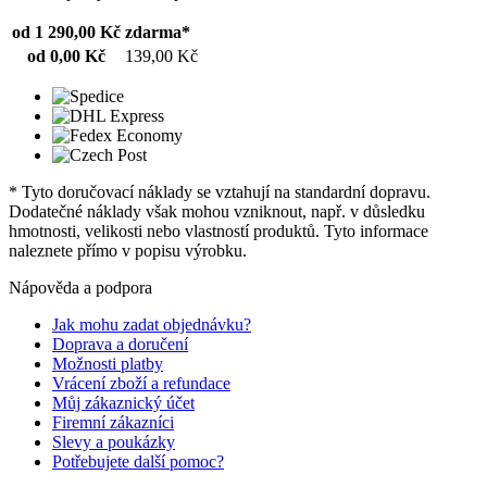
od 1 290,00 Kč
zdarma*
od 0,00 Kč
139,00 Kč
* Tyto doručovací náklady se vztahují na standardní dopravu.
Dodatečné náklady však mohou vzniknout, např. v důsledku
hmotnosti, velikosti nebo vlastností produktů. Tyto informace
naleznete přímo v popisu výrobku.
Nápověda a podpora
Jak mohu zadat objednávku?
Doprava a doručení
Možnosti platby
Vrácení zboží a refundace
Můj zákaznický účet
Firemní zákazníci
Slevy a poukázky
Potřebujete další pomoc?