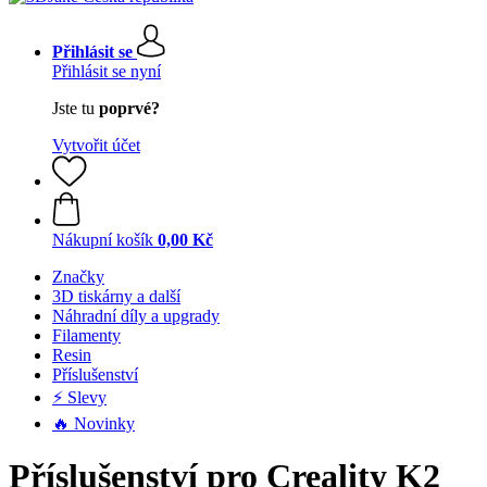
Přihlásit se
Přihlásit se nyní
Jste tu
poprvé?
Vytvořit účet
Nákupní košík
0,00 Kč
Značky
3D tiskárny a další
Náhradní díly a upgrady
Filamenty
Resin
Příslušenství
⚡ Slevy
🔥 Novinky
Příslušenství pro Creality K2