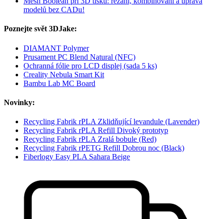
Mesh Boolean při 3D tisku: řezání, kombinování a úprava
modelů bez CADu!
Poznejte svět 3DJake:
DIAMANT Polymer
Prusament PC Blend Natural (NFC)
Ochranná fólie pro LCD displej (sada 5 ks)
Creality Nebula Smart Kit
Bambu Lab MC Board
Novinky:
Recycling Fabrik rPLA Zklidňující levandule (Lavender)
Recycling Fabrik rPLA Refill Divoký prototyp
Recycling Fabrik rPLA Zralá bobule (Red)
Recycling Fabrik rPETG Refill Dobrou noc (Black)
Fiberlogy Easy PLA Sahara Beige