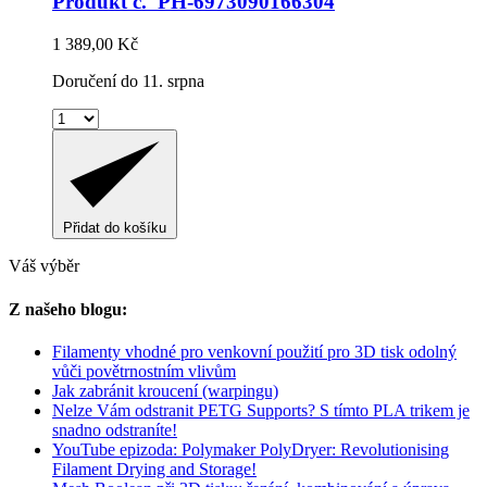
Produkt č. PH-6973090166304
1 389,00 Kč
Doručení do 11. srpna
Přidat do košíku
Váš výběr
Z našeho blogu:
Filamenty vhodné pro venkovní použití pro 3D tisk odolný
vůči povětrnostním vlivům
Jak zabránit kroucení (warpingu)
Nelze Vám odstranit PETG Supports? S tímto PLA trikem je
snadno odstraníte!
YouTube epizoda: Polymaker PolyDryer: Revolutionising
Filament Drying and Storage!