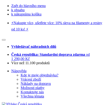
Zpět do hlavního menu
k obsahu
k nákupnímu košíku
⚡️Nakupte více, ušetřete více: 10% sleva na filamenty a resiny
od 10 ks! ⚡️
Vyhledávač náhradních dílů
Česká republika: Standardní doprava zdarma
od
1 290,00 Kč
Více než 11.100 produktů
Nápověda
Kde je moje objednávka?
Vrácení zboží
Náklady na dopravu
Možnosti platby
Kontaktujte nás
Všechna témata