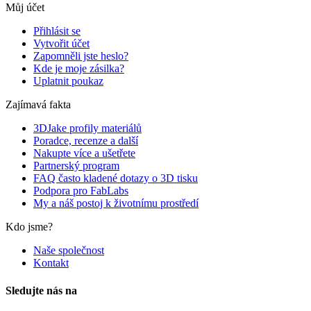
Můj účet
Přihlásit se
Vytvořit účet
Zapomněli jste heslo?
Kde je moje zásilka?
Uplatnit poukaz
Zajímavá fakta
3DJake profily materiálů
Poradce, recenze a další
Nakupte více a ušetřete
Partnerský program
FAQ často kladené dotazy o 3D tisku
Podpora pro FabLabs
My a náš postoj k životnímu prostředí
Kdo jsme?
Naše společnost
Kontakt
Sledujte nás na