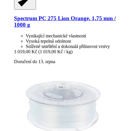
Spectrum
PC 275 Lion Orange, 1,75 mm /
1000 g
Vynikající mechanické vlastnosti
Vysoká tepelná odolnost
Snížené smrštění a dokonalá přilnavost vrstvy
1 019,00 Kč
(1 019,00 Kč / kg)
Doručení do 13. srpna