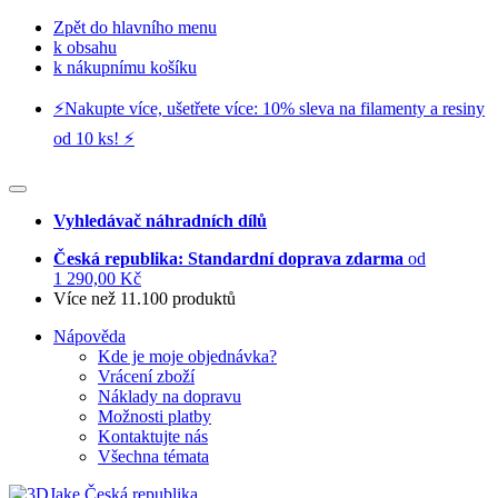
Zpět do hlavního menu
k obsahu
k nákupnímu košíku
⚡️Nakupte více, ušetřete více: 10% sleva na filamenty a resiny
od 10 ks! ⚡️
Vyhledávač náhradních dílů
Česká republika: Standardní doprava zdarma
od
1 290,00 Kč
Více než 11.100 produktů
Nápověda
Kde je moje objednávka?
Vrácení zboží
Náklady na dopravu
Možnosti platby
Kontaktujte nás
Všechna témata