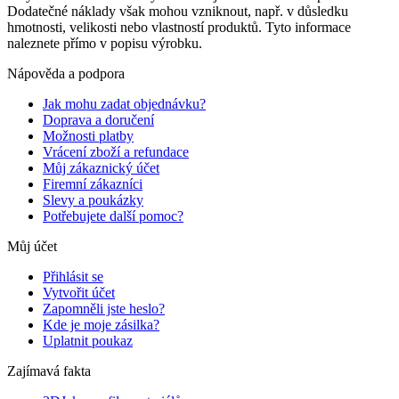
Dodatečné náklady však mohou vzniknout, např. v důsledku
hmotnosti, velikosti nebo vlastností produktů. Tyto informace
naleznete přímo v popisu výrobku.
Nápověda a podpora
Jak mohu zadat objednávku?
Doprava a doručení
Možnosti platby
Vrácení zboží a refundace
Můj zákaznický účet
Firemní zákazníci
Slevy a poukázky
Potřebujete další pomoc?
Můj účet
Přihlásit se
Vytvořit účet
Zapomněli jste heslo?
Kde je moje zásilka?
Uplatnit poukaz
Zajímavá fakta