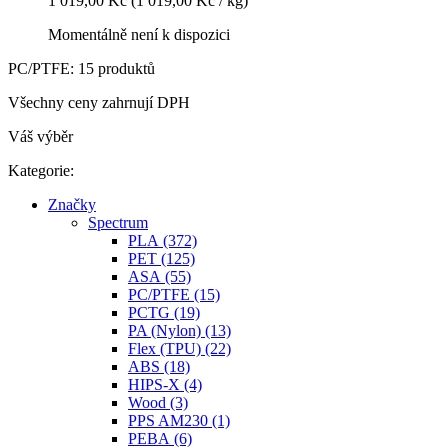
1 019,00 Kč
(1 019,00 Kč / kg)
Momentálně není k dispozici
PC/PTFE: 15 produktů
Všechny ceny zahrnují DPH
Váš výběr
Kategorie:
Značky
Spectrum
PLA (372)
PET (125)
ASA (55)
PC/PTFE (15)
PCTG (19)
PA (Nylon) (13)
Flex (TPU) (22)
ABS (18)
HIPS-X (4)
Wood (3)
PPS AM230 (1)
PEBA (6)