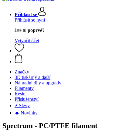
Přihlásit se
Přihlásit se nyní
Jste tu
poprvé?
Vytvořit účet
Značky
3D tiskárny a další
Náhradní díly a upgrady
Filamenty
Resin
Příslušenství
⚡ Slevy
🔥 Novinky
Spectrum - PC/PTFE filament