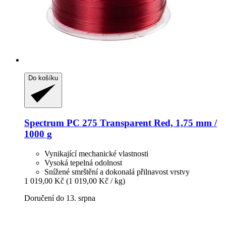
Do košíku
Spectrum
PC 275 Transparent Red, 1,75 mm /
1000 g
Vynikající mechanické vlastnosti
Vysoká tepelná odolnost
Snížené smrštění a dokonalá přilnavost vrstvy
1 019,00 Kč
(1 019,00 Kč / kg)
Doručení do 13. srpna