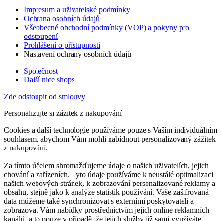
Impresum a uživatelské podmínky
Ochrana osobních údajů
Všeobecné obchodní podmínky (VOP) a pokyny pro
odstoupení
Prohlášení o přístupnosti
Nastavení ochrany osobních údajů
Společnost
Další nice shops
Zde odstoupit od smlouvy
Personalizujte si zážitek z nakupování
Cookies a další technologie používáme pouze s Vaším individuálním
souhlasem, abychom Vám mohli nabídnout personalizovaný zážitek
z nakupování.
Za tímto účelem shromažďujeme údaje o našich uživatelích, jejich
chování a zařízeních. Tyto údaje používáme k neustálé optimalizaci
našich webových stránek, k zobrazování personalizované reklamy a
obsahu, stejně jako k analýze statistik používání. Vaše zašifrovaná
data můžeme také synchronizovat s externími poskytovateli a
zobrazovat Vám nabídky prostřednictvím jejich online reklamních
kanálů, a to pouze v případě, že jejich služby již sami využíváte.