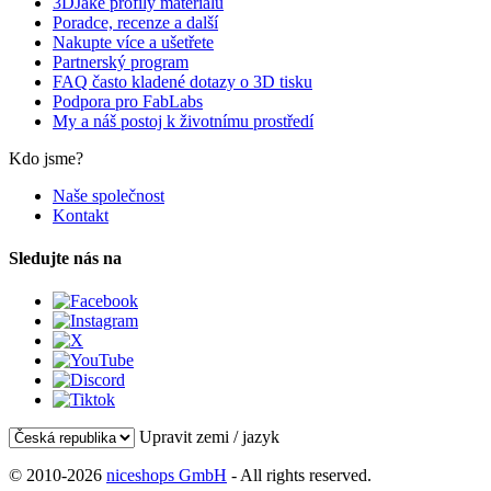
3DJake profily materiálů
Poradce, recenze a další
Nakupte více a ušetřete
Partnerský program
FAQ často kladené dotazy o 3D tisku
Podpora pro FabLabs
My a náš postoj k životnímu prostředí
Kdo jsme?
Naše společnost
Kontakt
Sledujte nás na
Upravit zemi / jazyk
© 2010-2026
niceshops GmbH
- All rights reserved.