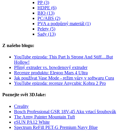
PP (3)
HDPE (6)
BIO (13)
PC/ABS (2)
PVA a podpůrný materiál (1)
Pelety (5)
Sady (13)
Z našeho blogu:
YouTube epizoda: This Part Is Strong And Stiff....But
Hollow!
Přímý extruder vs. bowdenový extruder
Recenze produktu: Elegoo Mars 4 Ultra
Jak používat Vase Mode - režim vázy v softwaru Cura
YouTube epizoda: recenze Anycubic Kobra 2 Pro
Poznejte svět 3DJake:
Creality
Bosch Professional GSR 18V-45 Aku vrtací šroubovák
The Army Painter Mountain Tuft
eSUN PA12 White
Spectrum ReFill PET-G Premium Navy Blue