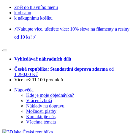
Zpět do hlavního menu
k obsahu
k nákupnímu košíku
⚡️Nakupte více, ušetřete více: 10% sleva na filamenty a resiny
od 10 ks! ⚡️
Vyhledávač náhradních dílů
Česká republika: Standardní doprava zdarma
od
1 290,00 Kč
Více než 11.100 produktů
Nápověda
Kde je moje objednávka?
Vrácení zboží
Náklady na dopravu
Možnosti platby
Kontaktujte nás
Všechna témata