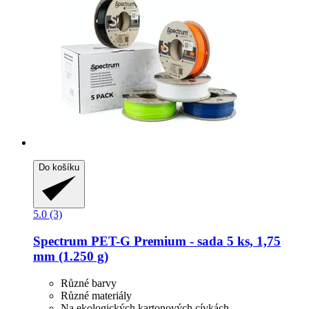
Do košíku
5.0 (3)
Spectrum
PET-​G Premium -​ sada 5 ks, 1,75
mm (1.250 g)
Různé barvy
Různé materiály
Na ekologických kartonových cívkách