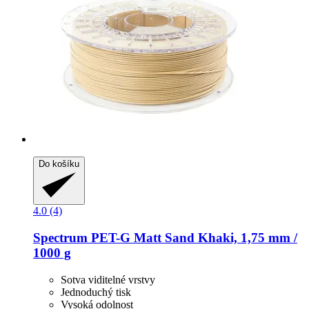
Do košíku
4.0 (4)
Spectrum
PET-​G Matt Sand Khaki, 1,75 mm /
1000 g
Sotva viditelné vrstvy
Jednoduchý tisk
Vysoká odolnost