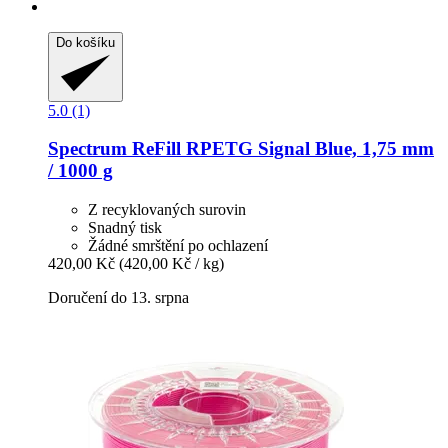
Do košíku
5.0 (1)
Spectrum
ReFill RPETG Signal Blue, 1,75 mm
/ 1000 g
Z recyklovaných surovin
Snadný tisk
Žádné smrštění po ochlazení
420,00 Kč
(420,00 Kč / kg)
Doručení do 13. srpna