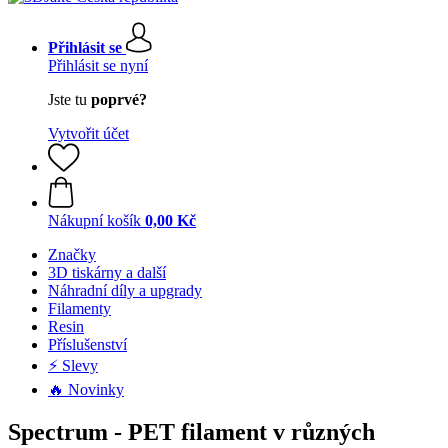
Přihlásit se
Přihlásit se nyní
Jste tu
poprvé?
Vytvořit účet
Nákupní košík
0,00 Kč
Značky
3D tiskárny a další
Náhradní díly a upgrady
Filamenty
Resin
Příslušenství
⚡ Slevy
🔥 Novinky
Spectrum - PET filament v různých