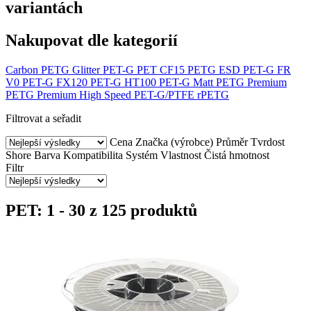
variantách
Nakupovat dle kategorií
Carbon PETG
Glitter PET-G
PET CF15
PETG ESD
PET-G FR
V0
PET-G FX120
PET-G HT100
PET-G Matt
PETG Premium
PETG Premium High Speed
PET-G/PTFE
rPETG
Filtrovat a seřadit
Cena
Značka (výrobce)
Průměr
Tvrdost
Shore
Barva
Kompatibilita
Systém
Vlastnost
Čistá hmotnost
Filtr
PET: 1 - 30 z 125 produktů