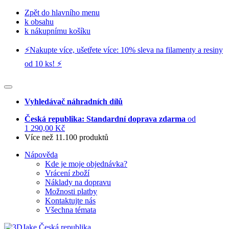
Zpět do hlavního menu
k obsahu
k nákupnímu košíku
⚡️Nakupte více, ušetřete více: 10% sleva na filamenty a resiny
od 10 ks! ⚡️
Vyhledávač náhradních dílů
Česká republika: Standardní doprava zdarma
od
1 290,00 Kč
Více než 11.100 produktů
Nápověda
Kde je moje objednávka?
Vrácení zboží
Náklady na dopravu
Možnosti platby
Kontaktujte nás
Všechna témata