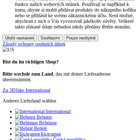
funkce našich webových stránek. Používají se například k
tomu, abyste si mohli přidávat produkty do nákupního košíku
nebo se přihlásit ke svému zákaznickému účtu. Není možné,
abychom z nich o Vás vyvozovali jakékoliv závěry. Veškeré
takto získané údaje nebudou nikdy předány třetím stranám.
Uložit nastavení
Souhlasím
Pouze nezbytné
Zásady ochrany osobních údajů
Bist du im richtigen Shop?
Bitte wechsle zum Land
, das mit deiner Lieferadresse
übereinstimmt.
Zu 3DJake International
Anderes Lieferland wählen
International
Belgien
Belgique
België
България
Česká republika