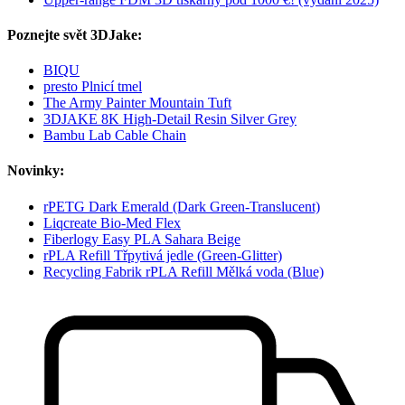
Poznejte svět 3DJake:
BIQU
presto Plnicí tmel
The Army Painter Mountain Tuft
3DJAKE 8K High-Detail Resin Silver Grey
Bambu Lab Cable Chain
Novinky:
rPETG Dark Emerald (Dark Green-Translucent)
Liqcreate Bio-Med Flex
Fiberlogy Easy PLA Sahara Beige
rPLA Refill Třpytivá jedle (Green-Glitter)
Recycling Fabrik rPLA Refill Mělká voda (Blue)