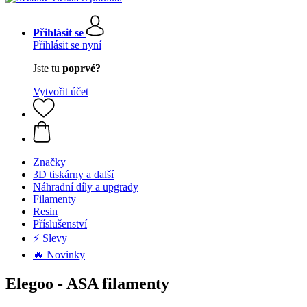
Přihlásit se
Přihlásit se nyní
Jste tu
poprvé?
Vytvořit účet
Značky
3D tiskárny a další
Náhradní díly a upgrady
Filamenty
Resin
Příslušenství
⚡ Slevy
🔥 Novinky
Elegoo - ASA filamenty