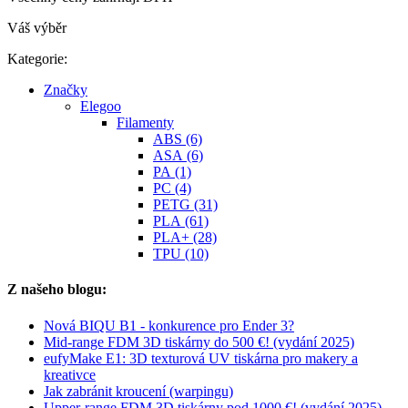
Váš výběr
Kategorie:
Značky
Elegoo
Filamenty
ABS (6)
ASA (6)
PA (1)
PC (4)
PETG (31)
PLA (61)
PLA+ (28)
TPU (10)
Z našeho blogu:
Nová BIQU B1 - konkurence pro Ender 3?
Mid-range FDM 3D tiskárny do 500 €! (vydání 2025)
eufyMake E1: 3D texturová UV tiskárna pro makery a
kreativce
Jak zabránit kroucení (warpingu)
Upper-range FDM 3D tiskárny pod 1000 €! (vydání 2025)