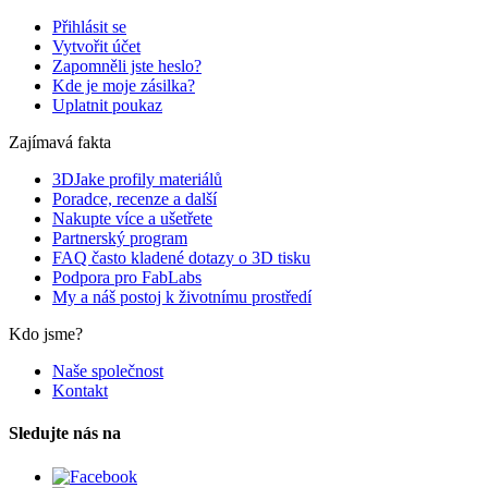
Přihlásit se
Vytvořit účet
Zapomněli jste heslo?
Kde je moje zásilka?
Uplatnit poukaz
Zajímavá fakta
3DJake profily materiálů
Poradce, recenze a další
Nakupte více a ušetřete
Partnerský program
FAQ často kladené dotazy o 3D tisku
Podpora pro FabLabs
My a náš postoj k životnímu prostředí
Kdo jsme?
Naše společnost
Kontakt
Sledujte nás na