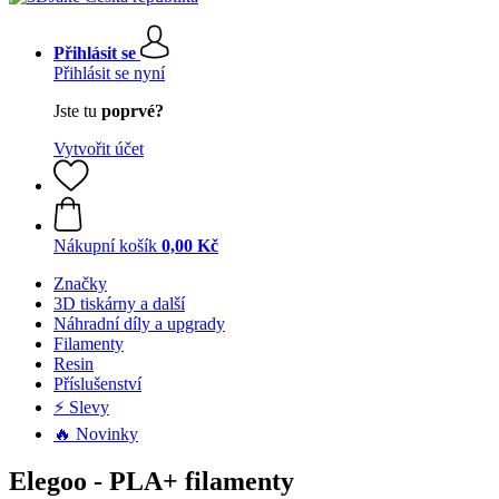
Přihlásit se
Přihlásit se nyní
Jste tu
poprvé?
Vytvořit účet
Nákupní košík
0,00 Kč
Značky
3D tiskárny a další
Náhradní díly a upgrady
Filamenty
Resin
Příslušenství
⚡ Slevy
🔥 Novinky
Elegoo - PLA+ filamenty