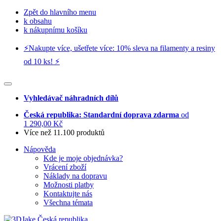
Zpět do hlavního menu
k obsahu
k nákupnímu košíku
⚡️Nakupte více, ušetřete více: 10% sleva na filamenty a resiny
od 10 ks! ⚡️
Vyhledávač náhradních dílů
Česká republika: Standardní doprava zdarma
od
1 290,00 Kč
Více než 11.100 produktů
Nápověda
Kde je moje objednávka?
Vrácení zboží
Náklady na dopravu
Možnosti platby
Kontaktujte nás
Všechna témata