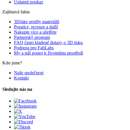
Uplatnit poukaz
Zajímavá fakta
3DJake profily materiálů
Poradce, recenze a další
Nakupte více a ušetřete
Partnerský program
FAQ často kladené dotazy o 3D tisku
Podpora pro FabLabs
My a náš postoj k životnímu prostředí
Kdo jsme?
Naše společnost
Kontakt
Sledujte nás na