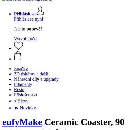
Přihlásit se
Přihlásit se nyní
Jste tu
poprvé?
Vytvořit účet
Značky
3D tiskárny a další
Náhradní díly a upgrady
Filamenty
Resin
Příslušenství
⚡ Slevy
🔥 Novinky
eufyMake
Ceramic Coaster, 90