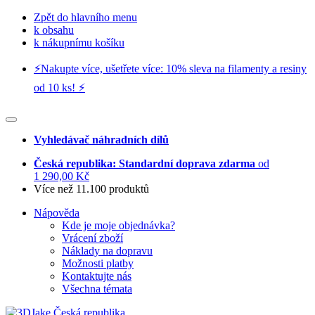
Zpět do hlavního menu
k obsahu
k nákupnímu košíku
⚡️Nakupte více, ušetřete více: 10% sleva na filamenty a resiny
od 10 ks! ⚡️
Vyhledávač náhradních dílů
Česká republika: Standardní doprava zdarma
od
1 290,00 Kč
Více než 11.100 produktů
Nápověda
Kde je moje objednávka?
Vrácení zboží
Náklady na dopravu
Možnosti platby
Kontaktujte nás
Všechna témata