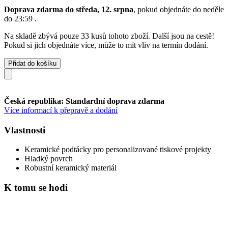
Doprava zdarma do středa, 12. srpna
, pokud objednáte do
neděle
do 23:59
.
Na skladě zbývá pouze 33 kusů tohoto zboží. Další jsou na cestě!
Pokud si jich objednáte více, může to mít vliv na termín dodání.
Přidat do košíku
Česká republika: Standardní doprava zdarma
Více informací k přepravě a dodání
Vlastnosti
Keramické podtácky pro personalizované tiskové projekty
Hladký povrch
Robustní keramický materiál
K tomu se hodí