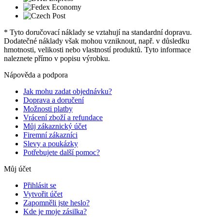
* Tyto doručovací náklady se vztahují na standardní dopravu.
Dodatečné náklady však mohou vzniknout, např. v důsledku
hmotnosti, velikosti nebo vlastností produktů. Tyto informace
naleznete přímo v popisu výrobku.
Nápověda a podpora
Jak mohu zadat objednávku?
Doprava a doručení
Možnosti platby
Vrácení zboží a refundace
Můj zákaznický účet
Firemní zákazníci
Slevy a poukázky
Potřebujete další pomoc?
Můj účet
Přihlásit se
Vytvořit účet
Zapomněli jste heslo?
Kde je moje zásilka?