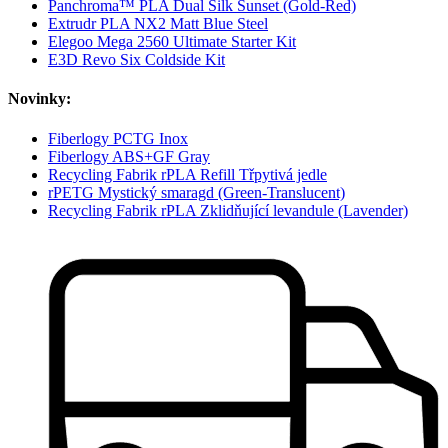
Panchroma™ PLA Dual Silk Sunset (Gold-Red)
Extrudr PLA NX2 Matt Blue Steel
Elegoo Mega 2560 Ultimate Starter Kit
E3D Revo Six Coldside Kit
Novinky:
Fiberlogy PCTG Inox
Fiberlogy ABS+GF Gray
Recycling Fabrik rPLA Refill Třpytivá jedle
rPETG Mystický smaragd (Green-Translucent)
Recycling Fabrik rPLA Zklidňující levandule (Lavender)