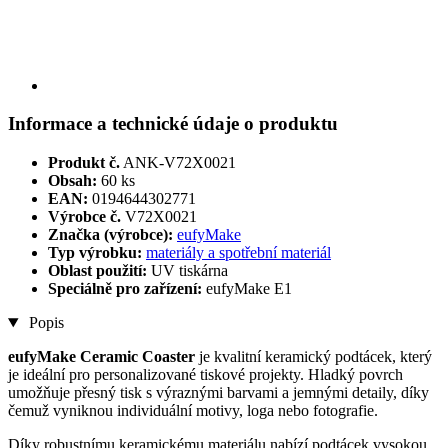
Informace a technické údaje o produktu
Produkt č.
ANK-V72X0021
Obsah:
60 ks
EAN:
0194644302771
Výrobce č.
V72X0021
Značka (výrobce):
eufyMake
Typ výrobku:
materiály a spotřební materiál
Oblast použití:
UV tiskárna
Speciálně pro zařízení:
eufyMake E1
Popis
eufyMake Ceramic Coaster
je kvalitní keramický podtácek, který
je ideální pro personalizované tiskové projekty. Hladký povrch
umožňuje přesný tisk s výraznými barvami a jemnými detaily, díky
čemuž vyniknou individuální motivy, loga nebo fotografie.
Díky robustnímu keramickému materiálu nabízí podtácek vysokou