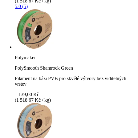
(1 518,67 Kč / kg)
5.0 (5)
Polymaker
PolySmooth Shamrock Green
Filament na bázi PVB pro skvělé výtvory bez viditelných
vrstev
1 139,00 Kč
(1 518,67 Kč / kg)