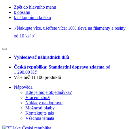
Zpět do hlavního menu
k obsahu
k nákupnímu košíku
⚡️Nakupte více, ušetřete více: 10% sleva na filamenty a resiny
od 10 ks! ⚡️
Vyhledávač náhradních dílů
Česká republika: Standardní doprava zdarma
od
1 290,00 Kč
Více než 11.100 produktů
Nápověda
Kde je moje objednávka?
Vrácení zboží
Náklady na dopravu
Možnosti platby
Kontaktujte nás
Všechna témata