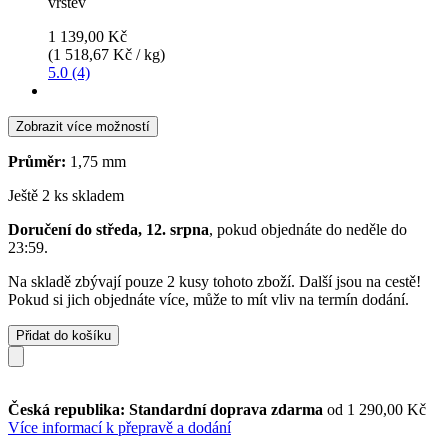
vrstev
1 139,00 Kč
(1 518,67 Kč / kg)
5.0 (4)
Zobrazit více možností
Průměr:
1,75 mm
Ještě 2 ks skladem
Doručení do středa, 12. srpna
, pokud objednáte do
neděle do
23:59
.
Na skladě zbývají pouze 2 kusy tohoto zboží. Další jsou na cestě!
Pokud si jich objednáte více, může to mít vliv na termín dodání.
Přidat do košíku
Česká republika: Standardní doprava zdarma
od 1 290,00 Kč
Více informací k přepravě a dodání