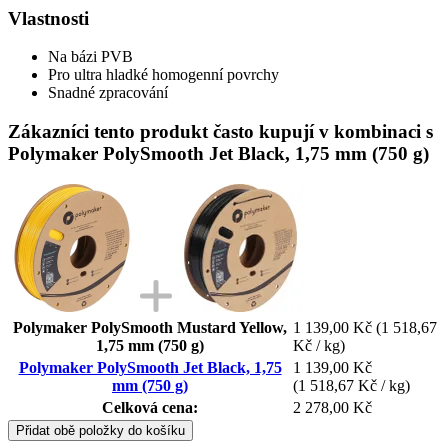
Vlastnosti
Na bázi PVB
Pro ultra hladké homogenní povrchy
Snadné zpracování
Zákazníci tento produkt často kupují v kombinaci s
Polymaker PolySmooth Jet Black, 1,75 mm (750 g)
Polymaker PolySmooth Mustard Yellow,
1 139,00 Kč
(1 518,67
1,75 mm (750 g)
Kč / kg)
Polymaker PolySmooth Jet Black, 1,75
1 139,00 Kč
mm (750 g)
(1 518,67 Kč / kg)
Celková cena:
2 278,00 Kč
Přidat obě položky do košíku