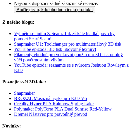
Nejsou k dispozici žádné zákaznické recenze.
Buďte první, kdo ohodnotí tento produkt.
Z našeho blogu:
Vyhněte se liniím Z-Seam: Tak získáte hladké povrchy
pomocí Scarf Seam!
Snapmaker U1: Toolchanger pro multimateriálový 3D tisk
YouTube epizoda: 3D tisk libovolné textury!
Filamenty vhodné pro venkovní použití pro 3D tisk odolný
vůči povětrnostním vlivům
YouTube epizoda: seznamte se s tvůrcem Joshuou Rowleym z
E3D
Poznejte svět 3DJake:
Snapmaker
BROZZL Mosazná tryska pro E3D V6
Creality Hyper PLA Rainbow Spring Lake
Polymaker PolyTerra PLA Dual Sunrise Red-Yellow
Dremel Nástavec pro pravoúhlý převod
Novinky: