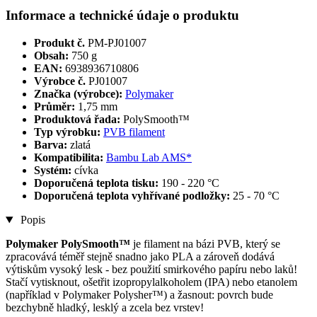
Informace a technické údaje o produktu
Produkt č.
PM-PJ01007
Obsah:
750 g
EAN:
6938936710806
Výrobce č.
PJ01007
Značka (výrobce):
Polymaker
Průměr:
1,75 mm
Produktová řada:
PolySmooth™
Typ výrobku:
PVB filament
Barva:
zlatá
Kompatibilita:
Bambu Lab AMS*
Systém:
cívka
Doporučená teplota tisku:
190 - 220 °C
Doporučená teplota vyhřívané podložky:
25 - 70 °C
Popis
Polymaker PolySmooth™
je filament na bázi PVB, který se
zpracovává téměř stejně snadno jako PLA a zároveň dodává
výtiskům vysoký lesk - bez použití smirkového papíru nebo laků!
Stačí vytisknout, ošetřit izopropylalkoholem (IPA) nebo etanolem
(například v Polymaker Polysher™) a žasnout: povrch bude
bezchybně hladký, lesklý a zcela bez vrstev!