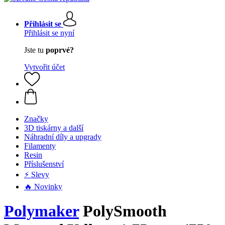
Přihlásit se
Přihlásit se nyní
Jste tu
poprvé?
Vytvořit účet
Značky
3D tiskárny a další
Náhradní díly a upgrady
Filamenty
Resin
Příslušenství
⚡ Slevy
🔥 Novinky
Polymaker
PolySmooth