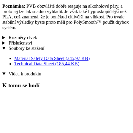
Poznámka:
PVB obzvláště dobře reaguje na alkoholové páry, a
proto jej lze tak snadno vyhladit. Je však také hygroskopičtější než
PLA, což znamená, že je poněkud citlivější na vlhkost. Pro trvale
stabilní výsledky byste proto měli pro PolySmooth™ použít drybox
systém.
Rozměry cívek
Příslušenství
Soubory ke stažení
Material Safety Data Sheet
(345,97 KB)
Technical Data Sheet
(185,44 KB)
Videa k produktu
K tomu se hodí